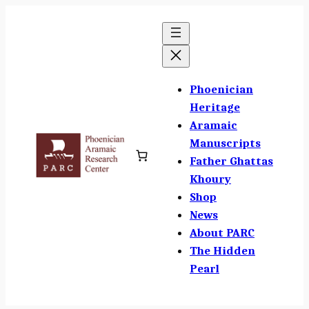
Skip
to
content
Phoenician
Heritage
Aramaic
Manuscripts
Father Ghattas
Khoury
Shop
News
About PARC
The Hidden
Pearl