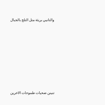
والتانيي بريئة متل التلج بالجبال
تنينن ضحيات طموحات الاخرين