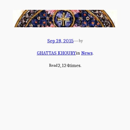
Sep 28, 2015
—
by
GHATTAS KHOURY
in
News
.
2,124
times.
Read