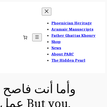
Phoenician Heritage
Aramaic Manuscripts
Father Ghattas Khoury
Shop
News
About PARC
The Hidden Pearl