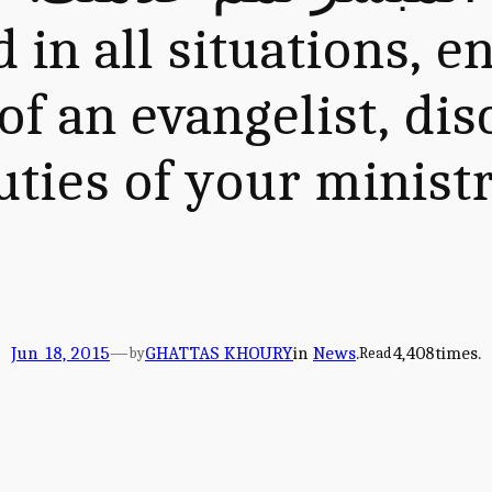
 in all situations, e
f an evangelist, dis
uties of your ministr
Jun 18, 2015
—
GHATTAS KHOURY
in
News
.
4,408
times.
by
Read