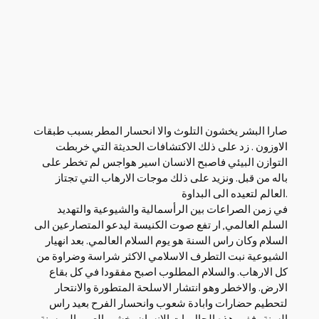
صارا البشر يخشون التلوث والا انحسار المطر بسبب طبقات
الاوزون . زد على ذلك الاكتشافات الحديثة التي خربطت
التوازن البيئي فاصبح الانسان اسير هواجس لم تخطر على
باله من قبل. ونزيد على ذلك موجات الارهاب التي تجتاز
العالم لتعيده الى البداوة.
في زمن الصراعات بين الرأسمالية والشيوعية والتهديد
السلم العالمي, ار تفع صوت الكنيسة ليدعو المتصارعين الى
السلام وكان راس السنة هو يوم السلام العالمي. بعد انهيار
الشيوعية نبت التطرف الاسلامي الاكثر شراسة وضراوة من
كل الارهاب. والسلام المطلوب اصبح مفقودا في كل بقاع
الارض. والاخطر وهو انتشار الاسلحة المتطورة والانتحار
لتحطيم حضارات وابادة شعوب وانحسار الفرح بعيد راس
السنة . ففي هذه الحال بات الانسان يخشى العبور الى سنة