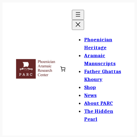
Skip
to
content
Phoenician
Heritage
Aramaic
Manuscripts
Father Ghattas
Khoury
Shop
News
About PARC
The Hidden
Pearl