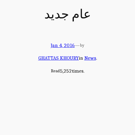
عام جديد
Jan 4, 2016
—
by
GHATTAS KHOURY
in
News
.
5,252
times.
Read