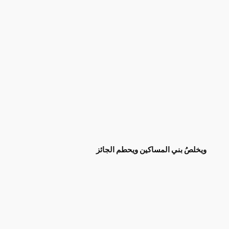
ويخلصُ بني المساكين ويحطم الجائز